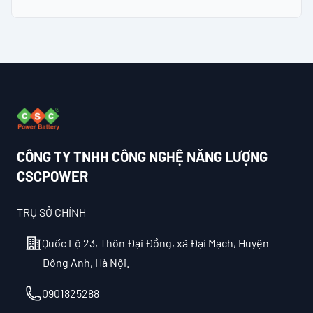
Footer
CÔNG TY TNHH CÔNG NGHỆ NĂNG LƯỢNG
CSCPOWER
TRỤ SỞ CHÍNH
Quốc Lộ 23, Thôn Đại Đồng, xã Đại Mạch, Huyện
Đông Anh, Hà Nội.
Điện thoại
0901825288