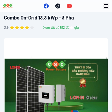
Facebook
YouTube
CSCSOLAR
Tiktok
Combo On-Grid 13.3 kWp - 3 Pha
out of 5 stars
Reviews
3.9
·
Xem tất cả 512 đánh giá
Images