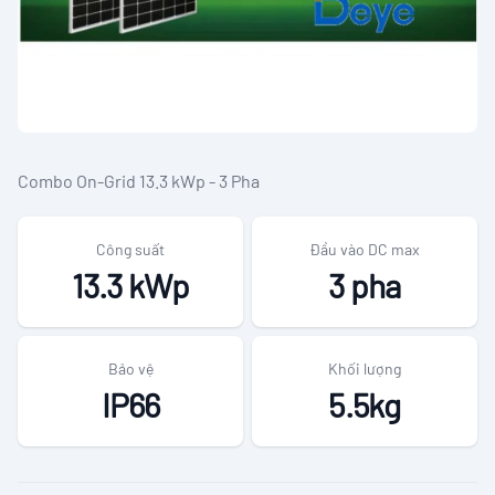
Combo On-Grid 13.3 kWp - 3 Pha
Công suất
Đầu vào DC max
13.3 kWp
3 pha
Bảo vệ
Khối lượng
IP66
5.5kg