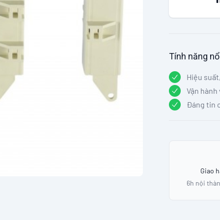
Tính năng nổ
Hiệu suất
Vận hành 
Đáng tin 
Our Policies
Giao 
6h nội thàn