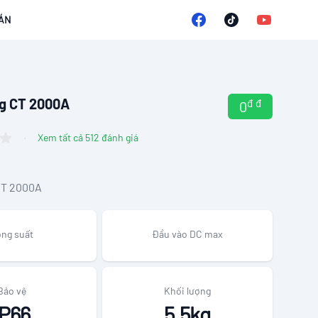
Facebook
YouTube
ÁN
Tiktok
ng CT 2000A
đ
đ
0
·
Xem tất cả 512 đánh giá
CT 2000A
ng suất
Đầu vào DC max
Bảo vệ
Khối lượng
IP66
5.5kg