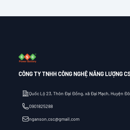
Footer
CÔNG TY TNHH CÔNG NGHỆ NĂNG LƯỢNG 
Quốc Lộ 23, Thôn Đại Đồng, xã Đại Mạch, Huyện Đô
Điện thoại
0901825288
Email
nganson.csc@gmail.com