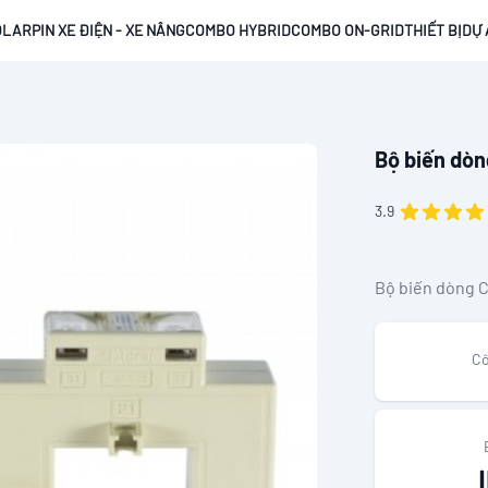
OLAR
PIN XE ĐIỆN - XE NÂNG
COMBO HYBRID
COMBO ON-GRID
THIẾT BỊ
DỰ 
Bộ biến dò
out of 5 stars
Reviews
3.9
Bộ biến dòng 
Cô